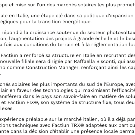
pe et mise sur l’un des marchés solaires les plus promet
iale en Italie, une étape clé dans sa politique d’expansio
égiques pour la transition énergétique.
en répond à la croissance soutenue du secteur photovoltaï
on, l’augmentation des projets à grande échelle et le bes
 fois aux conditions du terrain et à la réglementation loc
 Factiun a renforcé sa structure en Italie en recrutant de
nouvelle filiale sera dirigée par Raffaella Bisconti, qui
ano comme Construction Manager, renforçant ainsi les cap
.
chés solaires les plus importants du sud de l’Europe, ave
r en faveur des technologies qui maximisent l’efficacité, 
ransférera dans le pays son savoir-faire en matière de sol
, et Factiun FIX®, son système de structure fixe, tous de
lexes.
érience préalable sur le marché italien, où il a déjà part
ions techniques avec Factiun TRX® adaptées aux particula
nte dans la décision d’établir une présence locale perma