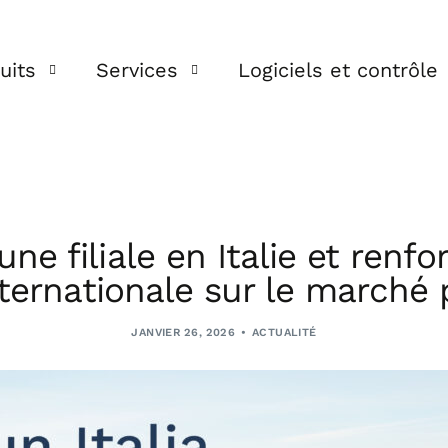
uits
Services
Logiciels et contrôle
®
IUN TRX
C.A.L.I.S.T.O
®
IUN FIX
Ingénierie globale
ne filiale en Italie et renfo
ternationale sur le marché
oltaïque
Chaîne d’approvisionnement
Campagnes POT
JANVIER 26, 2026
ACTUALITÉ