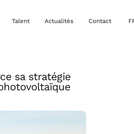
Talent
Actualités
Contact
F
E
E
rce sa stratégie
 photovoltaïque
F
IT