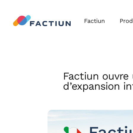
Factiun
Prod
FACT
FACT
Factiun ouvre u
d’expansion in
Agriv