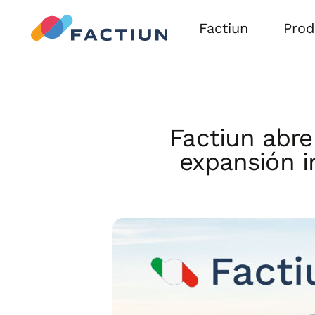
Factiun
Prod
FACT
FACT
Factiun abre 
expansión i
Agriv