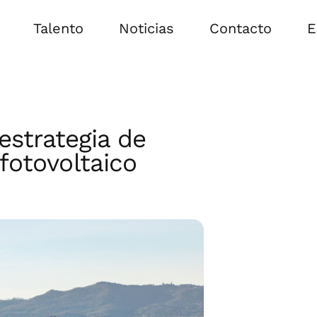
Talento
Noticias
Contacto
E
E
E
 estrategia de
fotovoltaico
F
I