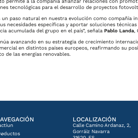
nto permite a la compañía afianzar relaciones con promot
nes tecnológicas para el desarrollo de proyectos fotovol
a es un paso natural en nuestra evolución como compañía i
s necesidades específicas y aportar soluciones técnicas 
ncia acumulada del grupo en el país”, señala
Pablo Landa
,
núa avanzando en su estrategia de crecimiento internacio
omercial en distintos países europeos, reafirmando su p
to de las energías renovables.
AVEGACIÓN
LOCALIZACIÓN
actiun
Calle Camino Ardanaz, 2,
Gorráiz Navarra
roductos
31620, ES