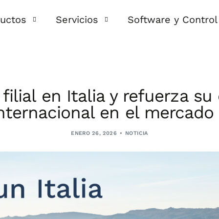
uctos
Servicios
Software y Control
®
IUN TRX
C.A.L.I.S.T.O
®
IUN FIX
Ingeniería global
filial en Italia y refuerza su
nternacional en el mercado 
oltáica
Cadena de Suministro
Campañas POT
ENERO 26, 2026
NOTICIA