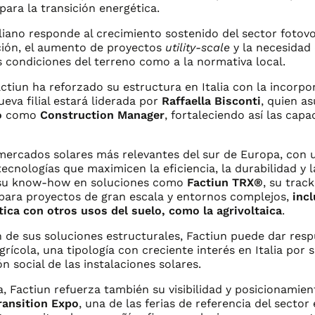
ara la transición energética.
liano responde al crecimiento sostenido del sector fotovol
ción, el aumento de proyectos
utility-scale
y la necesidad
s condiciones del terreno como a la normativa local.
tiun ha reforzado su estructura en Italia con la incorpor
ueva filial estará liderada por
Raffaella Bisconti
, quien a
o
como
Construction Manager
, fortaleciendo así las capa
 mercados solares más relevantes del sur de Europa, con
ecnologías que maximicen la eficiencia, la durabilidad y l
ís su know-how en soluciones como
Factiun TRX®
, su track
 para proyectos de gran escala y entornos complejos,
inc
tica con otros usos del suelo, como la agrivoltaica
.
n de sus soluciones estructurales, Factiun puede dar res
rícola, una tipología con creciente interés en Italia por s
ón social de las instalaciones solares.
a, Factiun refuerza también su visibilidad y posicionamie
ransition Expo
, una de las ferias de referencia del secto