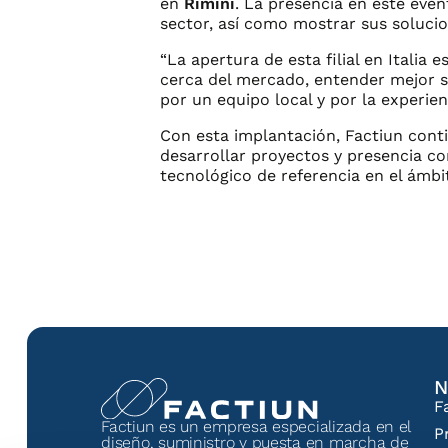
en
Rimini
. La presencia en este eve
sector, así como mostrar sus solucio
“La apertura de esta filial en Itali
cerca del mercado, entender mejor su
por un equipo local y por la experie
Con esta implantación, Factiun conti
desarrollar proyectos y presencia c
tecnológico de referencia en el ámbi
N
F
Factiun es un empresa especializada en el
P
diseño, suministro y puesta en marcha de