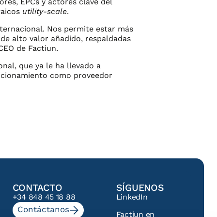
ores, EPCs y actores clave del
taicos
utility-scale
.
nternacional. Nos permite estar más
de alto valor añadido, respaldadas
 CEO de Factiun.
nal, que ya le ha llevado a
osicionamiento como proveedor
CONTACTO
SÍGUENOS
+34 848 45 18 88
LinkedIn
Contáctanos
Factiun en