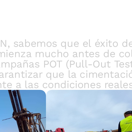
N, sabemos que el éxito de
mienza mucho antes de col
ampañas POT (Pull-Out Test
garantizar que la cimentaci
e a las condiciones reales