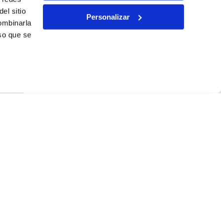
el sitio
Personalizar
Factiun
ombinarla
Linked
so que se