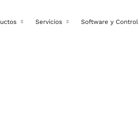
uctos
Servicios
Software y Control
®
IUN TRX
C.A.L.I.S.T.O
®
IUN FIX
Ingeniería global
oltáica
Cadena de Suministro
Campañas POT