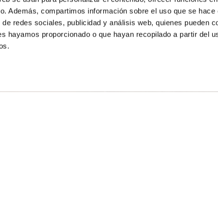
fico. Además, compartimos información sobre el uso que se hace d
 de redes sociales, publicidad y análisis web, quienes pueden c
les hayamos proporcionado o que hayan recopilado a partir del u
os.
n condiciones
Adaptarnos a condiciones
especiales
ecciones de perfiles
nfirmar el