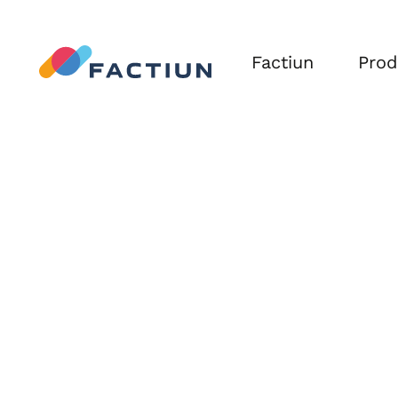
Factiun
Prod
FACT
FACT
Agriv