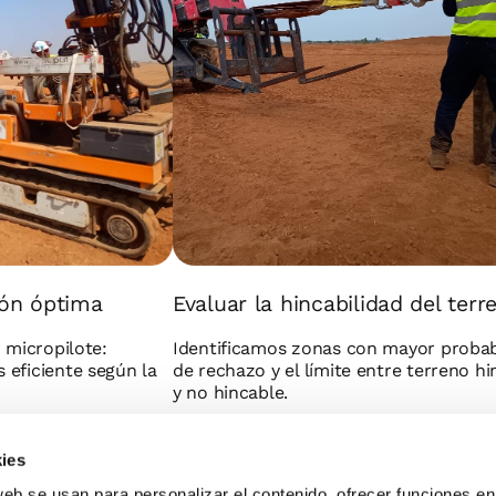
ión óptima
Evaluar la hincabilidad del terr
o micropilote:
Identificamos zonas con mayor probab
 eficiente según la
de rechazo y el límite entre terreno hi
y no hincable.
ies
web se usan para personalizar el contenido, ofrecer funciones e