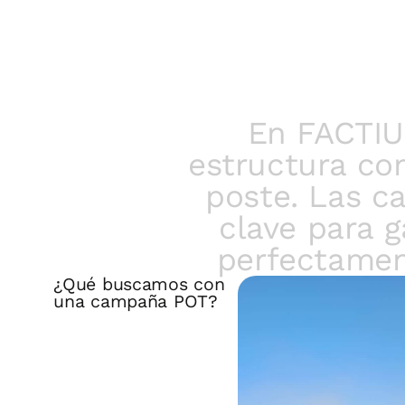
En FACTIU
estructura co
poste. Las c
clave para 
perfectament
¿Qué buscamos con
una campaña POT?