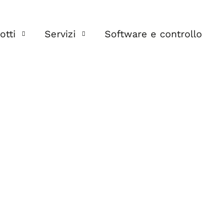
otti
Servizi
Software e controllo
®
IUN TRX
C.A.L.I.S.T.O
®
IUN FIX
Ingegneria Integrata
oltaico
Catena di fornitura
Campagne POT