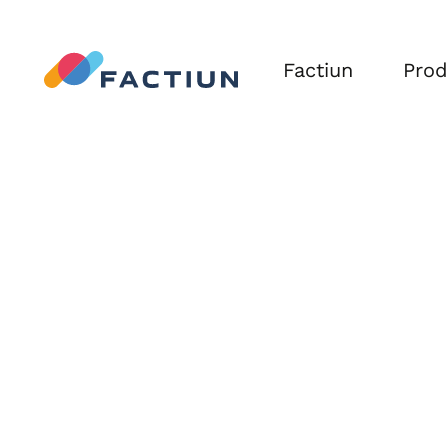
Factiun
Prod
FACT
FACT
Agriv