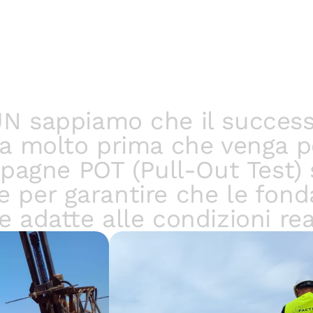
UN sappiamo che il successo
zia molto prima che venga p
pagne POT (Pull-Out Test) 
 per garantire che le fon
 adatte alle condizioni real