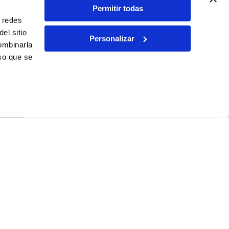
Permitir todas
n redes
el sitio
Personalizar
Factiun
ombinarla
Linked
so que se
ali