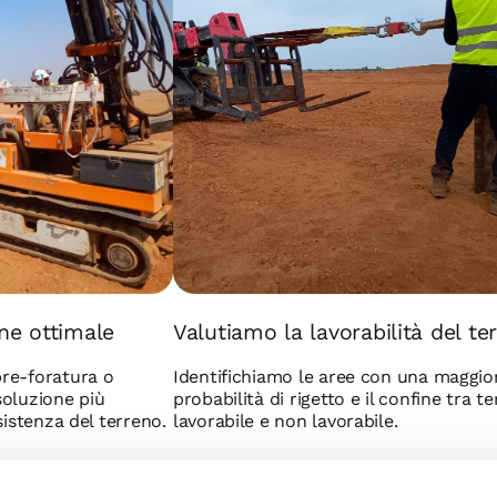
one ottimale
Valutiamo la lavorabilità del te
pre-foratura o
Identifichiamo le aree con una maggio
soluzione più
probabilità di rigetto e il confine tra t
esistenza del terreno.
lavorabile e non lavorabile.