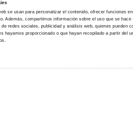
ies
web se usan para personalizar el contenido, ofrecer funciones e
fico. Además, compartimos información sobre el uso que se hace d
 de redes sociales, publicidad y análisis web, quienes pueden c
les hayamos proporcionado o que hayan recopilado a partir del u
os.
tto in condizioni
Adattamento a condizioni speci