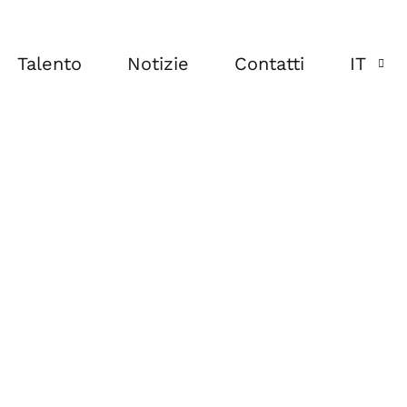
Talento
Notizie
Contatti
IT
ES
EN
FR
IT