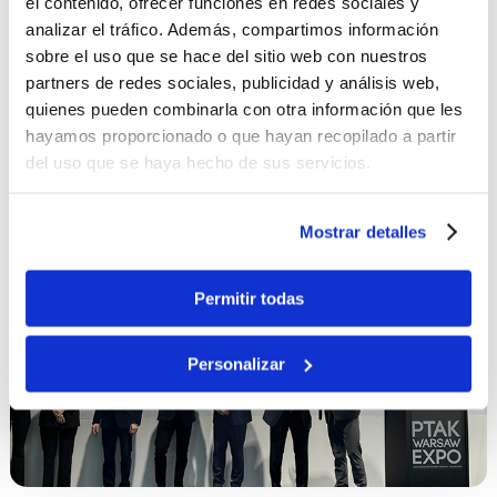
el contenido, ofrecer funciones en redes sociales y
Factiun abre filial en Italia y refuerza su estrategia
analizar el tráfico. Además, compartimos información
de expansión internacional en el mercado
sobre el uso que se hace del sitio web con nuestros
fotovoltaico
partners de redes sociales, publicidad y análisis web,
La compañía expande su presencia en Europa y
quienes pueden combinarla con otra información que les
apuesta por uno de los mercados solares con mayor
hayamos proporcionado o que hayan recopilado a partir
proyección del continente.…
del uso que se haya hecho de sus servicios.
LEER MAS
Mostrar detalles
Noticia
Permitir todas
Personalizar