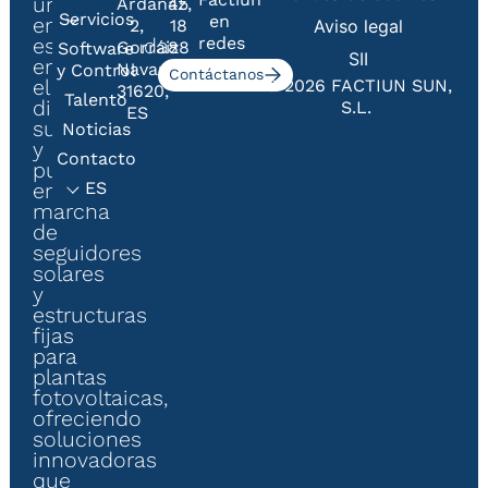
un
Ardanaz,
45
Servicios
en
empresa
2,
18
Aviso legal
redes
especializada
Gorráiz
88
Software
SII
en
Navarra
y Control
Contáctanos
el
© 2026 FACTIUN SUN,
31620,
Talento
diseño,
S.L.
ES
suministro
Noticias
y
Contacto
puesta
ES
en
marcha
de
seguidores
solares
y
estructuras
fijas
para
plantas
fotovoltaicas,
ofreciendo
soluciones
innovadoras
que