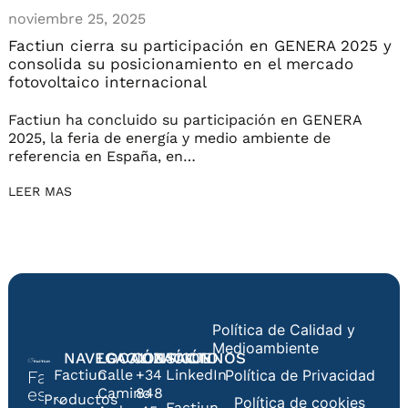
noviembre 25, 2025
Factiun cierra su participación en GENERA 2025 y
consolida su posicionamiento en el mercado
fotovoltaico internacional
Factiun ha concluido su participación en GENERA
2025, la feria de energía y medio ambiente de
referencia en España, en…
LEER MAS
Política de Calidad y
Medioambiente
NAVEGACIÓN
LOCALIZACIÓN
CONTACTO
SÍGUENOS
Factiun
Calle
+34
LinkedIn
Política de Privacidad
Factiun
es
Camino
848
Productos
Política de cookies
Factiun