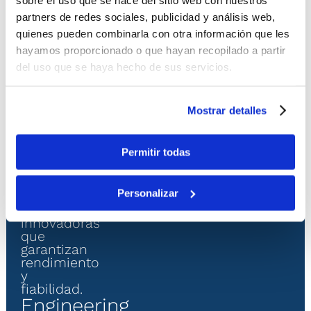
ES
suministro
Noticias
partners de redes sociales, publicidad y análisis web,
y
Contacto
quienes pueden combinarla con otra información que les
puesta
ES
hayamos proporcionado o que hayan recopilado a partir
en
marcha
del uso que se haya hecho de sus servicios.
de
seguidores
solares
Mostrar detalles
y
estructuras
fijas
Permitir todas
para
plantas
fotovoltaicas,
Personalizar
ofreciendo
soluciones
innovadoras
que
garantizan
rendimiento
y
fiabilidad.
Engineering