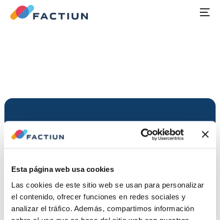
Política de Calidad y
Medioambiente
NAVEGACIÓN
LOCALIZACIÓN
CONTACTO
SÍGUENOS
Factiun
Calle
+34
LinkedIn
Política de Privacidad
Factiun
es
Camino
848
Productos
Política de cookies
Esta página web usa cookies
Factiun
un
Ardanaz,
45
Servicios
en
empresa
2,
18
Aviso legal
Las cookies de este sitio web se usan para personalizar
redes
especializada
Gorráiz
88
Software
el contenido, ofrecer funciones en redes sociales y
SII
en
Navarra
y Control
Contáctanos
analizar el tráfico. Además, compartimos información
el
© 2026 FACTIUN SUN,
31620,
Talento
diseño,
S.L.
sobre el uso que se hace del sitio web con nuestros