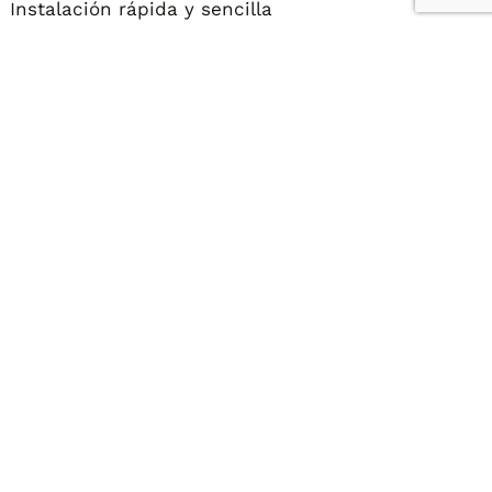
Instalación rápida y sencilla
Diseño pensado para facilitar el montaje in situ,
reducir tiempos de obra y minimizar los costes
logísticos.