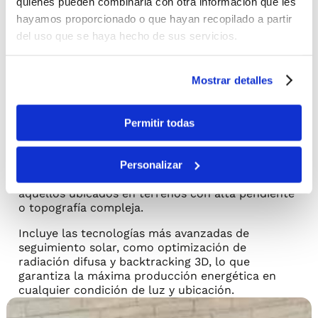
quienes pueden combinarla con otra información que les
hayamos proporcionado o que hayan recopilado a partir
del uso que se haya hecho de sus servicios.
Sobre el producto
La mejor solución de tracker
Mostrar detalles
bifila para plantas
fotovoltaicas.
Permitir todas
FACTIUN TRX
es un seguidor solar bifila (dual-
®
row) de un eje horizontal diseñado para ofrecer
Personalizar
una integración óptima de módulos de gran
formato en proyectos fotovoltaicos, incluso en
aquellos ubicados en terrenos con alta pendiente
o topografía compleja.
Incluye las tecnologías más avanzadas de
seguimiento solar, como optimización de
radiación difusa y backtracking 3D, lo que
garantiza la máxima producción energética en
cualquier condición de luz y ubicación.