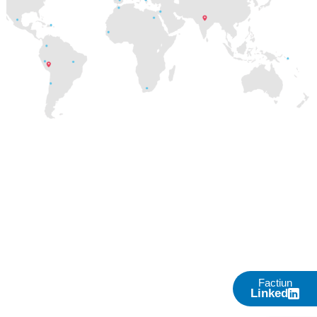
Factiun
Linked